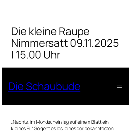
Zum
Inhalt
springen
Die kleine Raupe
Nimmersatt 09.11.2025
| 15.00 Uhr
Die Schaubude
„Nachts, im Mondschein lag auf einem Blatt ein
kleines Ei.“ So geht es los, eines der bekanntesten