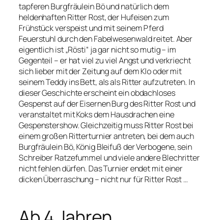
tapferen Burgfräulein Bö und natürlich dem
heldenhaften Ritter Rost, der Hufeisen zum
Frühstück verspeist und mit seinem Pferd
Feuerstuhl durch den Fabelwesenwald reitet. Aber
eigentlich ist „Rösti“ ja gar nicht so mutig – im
Gegenteil – er hat viel zu viel Angst und verkriecht
sich lieber mit der Zeitung auf dem Klo oder mit
seinem Teddy ins Bett, als als Ritter aufzutreten. In
dieser Geschichte erscheint ein obdachloses
Gespenst auf der Eisernen Burg des Ritter Rost und
veranstaltet mit Koks dem Hausdrachen eine
Gespenstershow. Gleichzeitig muss Ritter Rost bei
einem großen Ritterturnier antreten, bei dem auch
Burgfräulein Bö, König Bleifuß der Verbogene, sein
Schreiber Ratzefummel und viele andere Blechritter
nicht fehlen dürfen. Das Turnier endet mit einer
dicken Überraschung – nicht nur für Ritter Rost …
Ab 4 Jahren